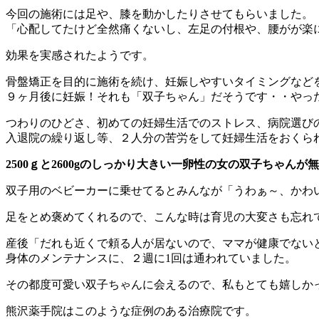
今回の施術には足や、膝を動かしたりさせてもらいました。
「心配してたけど全然痛くないし、左足の付根や、腰がが楽
効果を実感されたようです。
骨盤矯正を目的に施術を続け、妊娠しやすいタイミングなど
９ヶ月後に妊娠！それも「双子ちゃん」だそうです・・やっ
つわりのひどさ、初めての妊婦生活でのストレス、病院選び
入退院の繰り返し等、２人分の苦労をして妊婦生活をおくら
2500ｇと2600gのしっかり大きい一卵性の女の双子ちゃん
双子用のベビーカーに乗せてるとみんなが「うわぁ～、かわ
足をとめ褒めてくれるので、こんな時は育児の大変さも忘れ
産後「だれも近くで頼る人が居ないので、ママが健康でない
身体のメンテナンスに、２週に1回は通われていました。
その都度可愛い双子ちゃんに会えるので、私もとても嬉しか
熊沢薬手院はこのような症例のある治療院です。