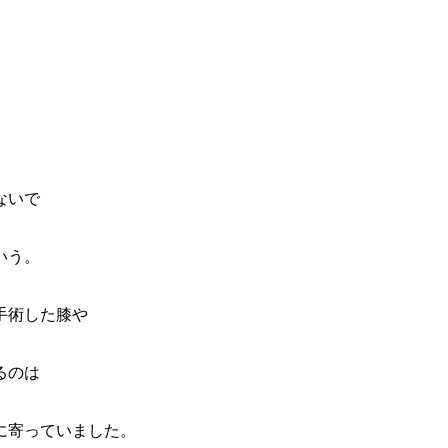
ないで
いう。
手術した膝や
るのは
に寄っていました。