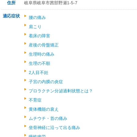
住所
岐阜県岐阜市茜部野瀬1-5-7
適応症状
腰の痛み
肩こり
着床の障害
産後の骨盤矯正
生理時の痛み
生理の不順
2人目不妊
子宮の内膜の炎症
プロラクチン分泌過剰状態とは？
不育症
黄体機能の衰え
ムチウチ・首の痛み
坐骨神経に沿って出る痛み
慢性疲労