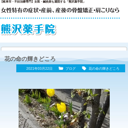
【岐阜市・不妊治療専門】女医・鍼灸師も通院する「熊沢薬手院」
花の命の輝きどころ
2021年03月22日
ブログ
花の命の輝きどころ