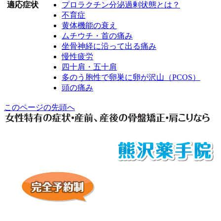
適応症状
プロラクチン分泌過剰状態とは？
不育症
黄体機能の衰え
ムチウチ・首の痛み
坐骨神経に沿って出る痛み
慢性疲労
四十肩・五十肩
多のう胞性で卵巣に卵が沢山（PCOS）
頭の痛み
このページの先頭へ