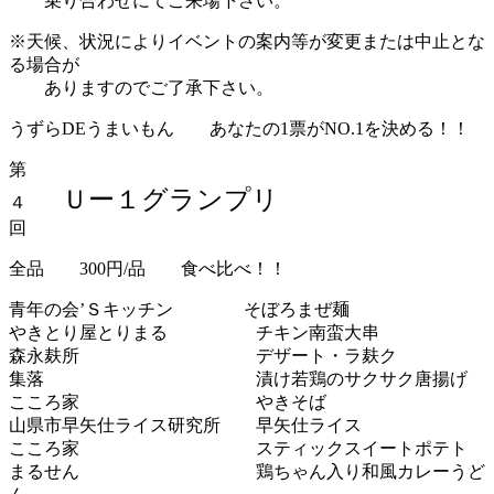
乗り合わせにてご来場下さい。
※天候、状況によりイベントの案内等が変更または中止とな
る場合が
ありますのでご了承下さい。
うずらDEうまいもん あなたの1票がNO.1を決める！！
第
Ｕー１グランプリ
４
回
全品 300円/品 食べ比べ！！
青年の会’Ｓキッチン そぼろまぜ麺
やきとり屋とりまる チキン南蛮大串
森永麸所 デザート・ラ麸ク
集落 漬け若鶏のサクサク唐揚げ
こころ家 やきそば
山県市早矢仕ライス研究所 早矢仕ライス
こころ家 スティックスイートポテト
まるせん 鶏ちゃん入り和風カレーうど