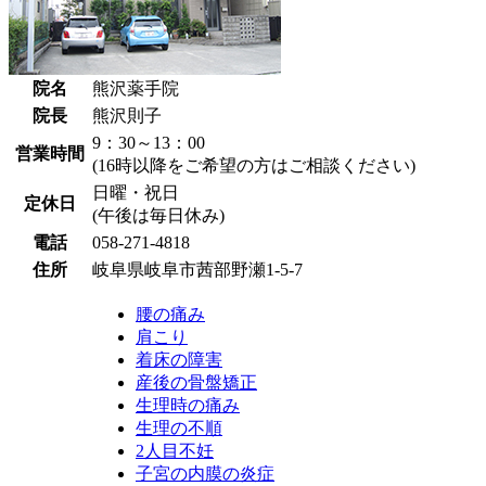
院名
熊沢薬手院
院長
熊沢則子
9：30～13：00
営業時間
(16時以降をご希望の方はご相談ください)
日曜・祝日
定休日
(午後は毎日休み)
電話
058-271-4818
住所
岐阜県岐阜市茜部野瀬1-5-7
腰の痛み
肩こり
着床の障害
産後の骨盤矯正
生理時の痛み
生理の不順
2人目不妊
子宮の内膜の炎症