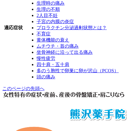
生理時の痛み
生理の不順
2人目不妊
子宮の内膜の炎症
適応症状
プロラクチン分泌過剰状態とは？
不育症
黄体機能の衰え
ムチウチ・首の痛み
坐骨神経に沿って出る痛み
慢性疲労
四十肩・五十肩
多のう胞性で卵巣に卵が沢山（PCOS）
頭の痛み
このページの先頭へ