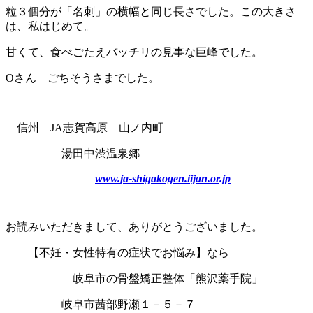
粒３個分が「名刺」の横幅と同じ長さでした。この大きさ
は、私はじめて。
甘くて、食べごたえバッチリの見事な巨峰でした。
Oさん ごちそうさまでした。
信州 JA志賀高原 山ノ内町
湯田中渋温泉郷
www.
ja
-shigakogen.iijan.or.jp
お読みいただきまして、ありがとうございました。
【不妊・女性特有の症状でお悩み】なら
岐阜市の骨盤矯正整体「熊沢薬手院」
岐阜市茜部野瀬１－５－７