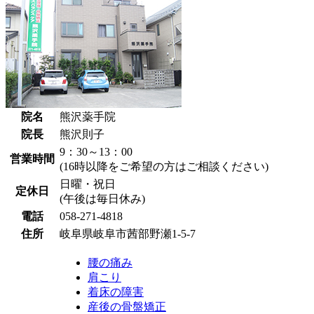
院名
熊沢薬手院
院長
熊沢則子
9：30～13：00
営業時間
(16時以降をご希望の方はご相談ください)
日曜・祝日
定休日
(午後は毎日休み)
電話
058-271-4818
住所
岐阜県岐阜市茜部野瀬1-5-7
腰の痛み
肩こり
着床の障害
産後の骨盤矯正