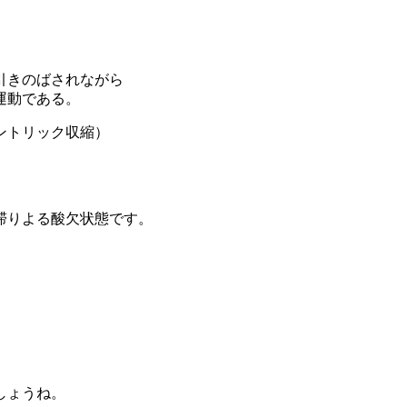
引きのばされながら
運動である。
ントリック収縮）
滞りよる酸欠状態です。
、
。
。
しょうね。