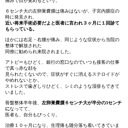
痛みで目が覚めるという。
６センチ大の左卵巣嚢腫は痛みはないが、子宮内膜症の
時に発見され、
近い将来手術必要だよと医者に言われ３ヶ月に１回診て
もらっている。
ほかには右足・右腰が痛み、同じような症状から当院の
整体で解放された
同僚に勧められ来院されました。
アトピーもひどく、銀行の窓口なのでいつも接客の仕事
で真っ赤な顔を
見られたくないので、症状がすぐに消えるステロイドが
やめれないとか。
ストレスで歯ぎしりひどく、シミのような湿疹もできて
いました。
骨盤整体半年後、
左卵巣嚢腫６センチ大が半分の3センチ
に
なってて、
医者も、自分もびっくり。
治療１０ヶ月になり、生理痛も随分落ち着いてきていま