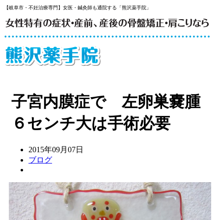
【岐阜市・不妊治療専門】女医・鍼灸師も通院する「熊沢薬手院」
子宮内膜症で 左卵巣嚢腫
６センチ大は手術必要
2015年09月07日
ブログ