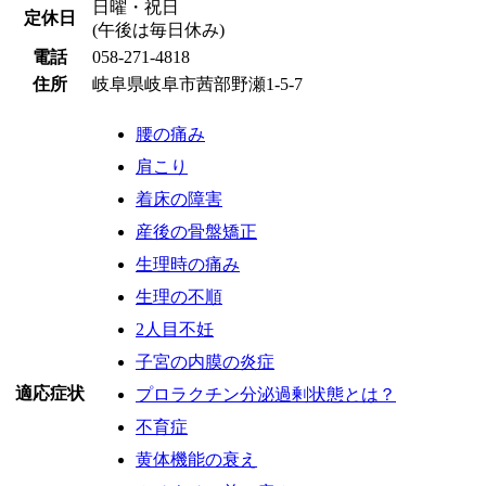
日曜・祝日
定休日
(午後は毎日休み)
電話
058-271-4818
住所
岐阜県岐阜市茜部野瀬1-5-7
腰の痛み
肩こり
着床の障害
産後の骨盤矯正
生理時の痛み
生理の不順
2人目不妊
子宮の内膜の炎症
適応症状
プロラクチン分泌過剰状態とは？
不育症
黄体機能の衰え