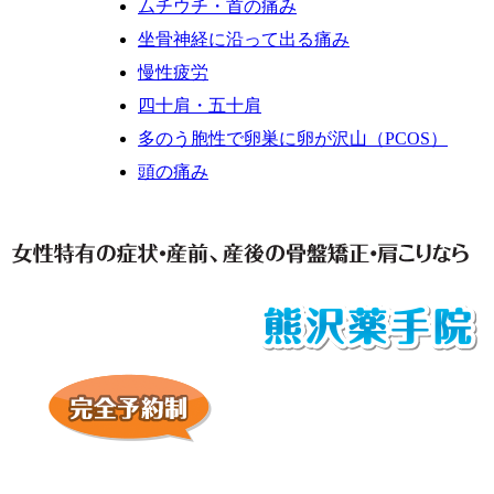
ムチウチ・首の痛み
坐骨神経に沿って出る痛み
慢性疲労
四十肩・五十肩
多のう胞性で卵巣に卵が沢山（PCOS）
頭の痛み