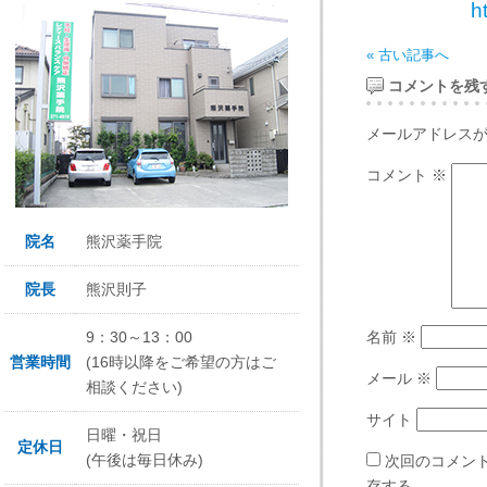
htt
« 古い記事へ
コメントを残
メールアドレス
コメント
※
院名
熊沢薬手院
院長
熊沢則子
9：30～13：00
名前
※
営業時間
(16時以降をご希望の方はご
メール
※
相談ください)
サイト
日曜・祝日
定休日
(午後は毎日休み)
次回のコメン
存する。