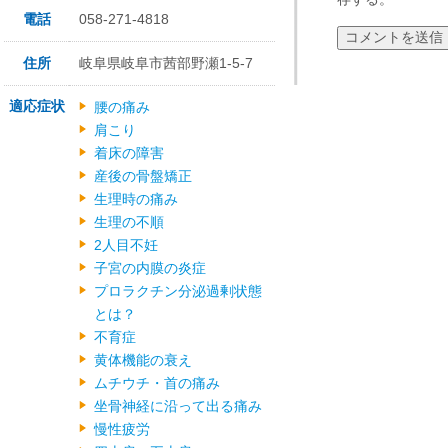
電話
058-271-4818
住所
岐阜県岐阜市茜部野瀬1-5-7
適応症状
腰の痛み
肩こり
着床の障害
産後の骨盤矯正
生理時の痛み
生理の不順
2人目不妊
子宮の内膜の炎症
プロラクチン分泌過剰状態
とは？
不育症
黄体機能の衰え
ムチウチ・首の痛み
坐骨神経に沿って出る痛み
慢性疲労