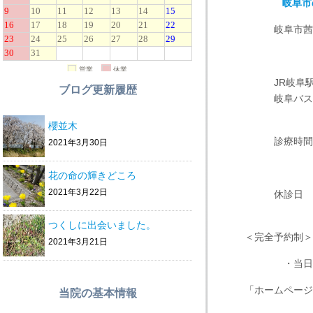
岐阜市
岐阜市茜部野
TE
JR岐阜駅か
ブログ更新履歴
岐阜バス・茜
櫻並木
診療時間 
2021年3月30日
午後４：
花の命の輝きどころ
2021年3月22日
休診日 日
つくしに出会いました。
＜完全予約制＞
2021年3月21日
・当日予約も
「ホームページ
当院の基本情報