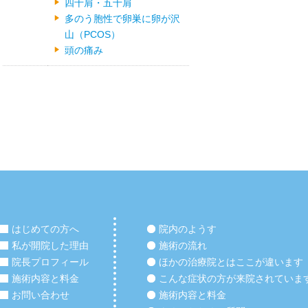
四十肩・五十肩
多のう胞性で卵巣に卵が沢
山（PCOS）
頭の痛み
はじめての方へ
院内のようす
私が開院した理由
施術の流れ
院長プロフィール
ほかの治療院とはここが違います
施術内容と料金
こんな症状の方が来院されていま
お問い合わせ
施術内容と料金