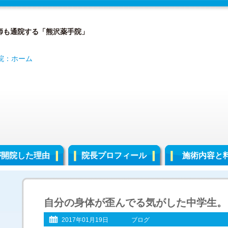
師も通院する「熊沢薬手院」
が開院した理由
院長プロフィール
施術内容と
自分の身体が歪んでる気がした中学生。
2017年01月19日
ブログ