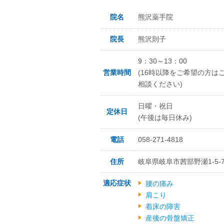
院名
熊沢薬手院
院長
熊沢則子
9：30～13：00
営業時間
(16時以降をご希望の方は
相談ください)
日曜・祝日
定休日
(午後は毎日休み)
電話
058-271-4818
住所
岐阜県岐阜市茜部野瀬1-5-
適応症状
腰の痛み
肩こり
着床の障害
産後の骨盤矯正