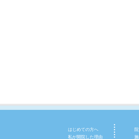
はじめての方へ
院
私が開院した理由
施