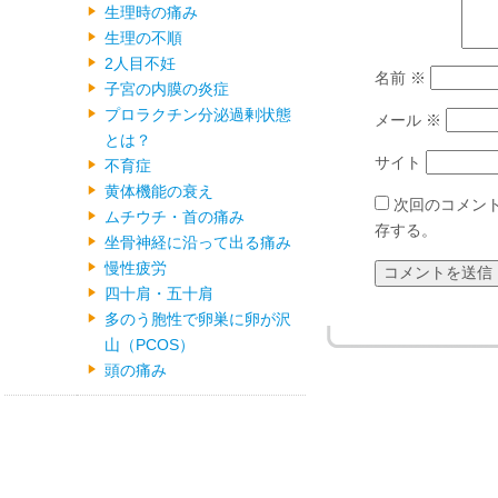
生理時の痛み
生理の不順
2人目不妊
名前
※
子宮の内膜の炎症
プロラクチン分泌過剰状態
メール
※
とは？
サイト
不育症
黄体機能の衰え
次回のコメン
ムチウチ・首の痛み
存する。
坐骨神経に沿って出る痛み
慢性疲労
四十肩・五十肩
多のう胞性で卵巣に卵が沢
山（PCOS）
頭の痛み