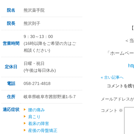
水曜
院名
熊沢薬手院
院長
熊沢則子
【完全
9：30～13：00
＜当日予約
営業時間
(16時以降をご希望の方はご
相談ください)
「ホームペー
日曜・祝日
ht
定休日
(午後は毎日休み)
« 古い記事へ
電話
058-271-4818
コメントを残
住所
岐阜県岐阜市茜部野瀬1-5-7
メールアドレス
適応症状
腰の痛み
コメント
※
肩こり
着床の障害
産後の骨盤矯正