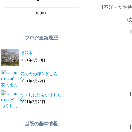
【不妊・女性
岐阜市の骨
岐阜市茜
ブログ更新履歴
JR岐阜
岐阜バス・
櫻並木
2021年3月30日
T
花の命の輝きどころ
2021年3月22日
【診療時
つくしに出会いました。
2021年3月21日
午後
当院の基本情報
【休診