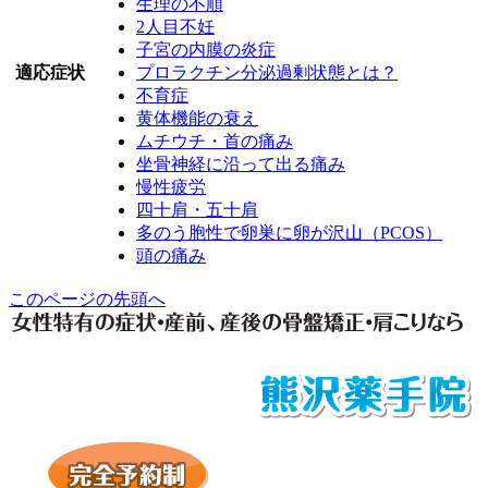
生理の不順
2人目不妊
子宮の内膜の炎症
適応症状
プロラクチン分泌過剰状態とは？
不育症
黄体機能の衰え
ムチウチ・首の痛み
坐骨神経に沿って出る痛み
慢性疲労
四十肩・五十肩
多のう胞性で卵巣に卵が沢山（PCOS）
頭の痛み
このページの先頭へ