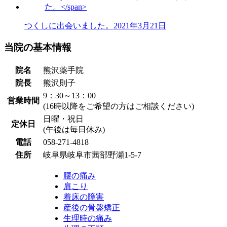
つくしに出会いました。
2021年3月21日
当院の基本情報
院名
熊沢薬手院
院長
熊沢則子
9：30～13：00
営業時間
(16時以降をご希望の方はご相談ください)
日曜・祝日
定休日
(午後は毎日休み)
電話
058-271-4818
住所
岐阜県岐阜市茜部野瀬1-5-7
腰の痛み
肩こり
着床の障害
産後の骨盤矯正
生理時の痛み