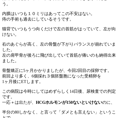
う。
内膜はいつも１０ミリはあってこの不安はない。
痔の手術も過去にしているそうです。
猫背でいつもうつ向くだけで左の首筋がはっていて、左が向
けない。
右のあぐらが高く、左の骨盤が下がりバランスが崩れていま
した。
左の肩甲骨が後ろに飛び出していて首筋が痛いのも納得出来
ました。
骨盤矯正に5ヶ月かかりましたが、今回2回目の採卵です。
前回より多く、6個採れ３個胚盤胞になった受精卵を
1ヶ月後にETします。
この病院は今時にしてはめずらしく14日後、尿検査での判定
です。
一応＋は出たが、
HCGホルモンが150ないといけない
のに、
半分の80しかなく、
と言って「ダメとも言えない」というこ
とで