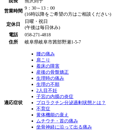
院長
熊沢則子
9：30～13：00
営業時間
(16時以降をご希望の方はご相談ください)
日曜・祝日
定休日
(午後は毎日休み)
電話
058-271-4818
住所
岐阜県岐阜市茜部野瀬1-5-7
腰の痛み
肩こり
着床の障害
産後の骨盤矯正
生理時の痛み
生理の不順
2人目不妊
子宮の内膜の炎症
適応症状
プロラクチン分泌過剰状態とは？
不育症
黄体機能の衰え
ムチウチ・首の痛み
坐骨神経に沿って出る痛み