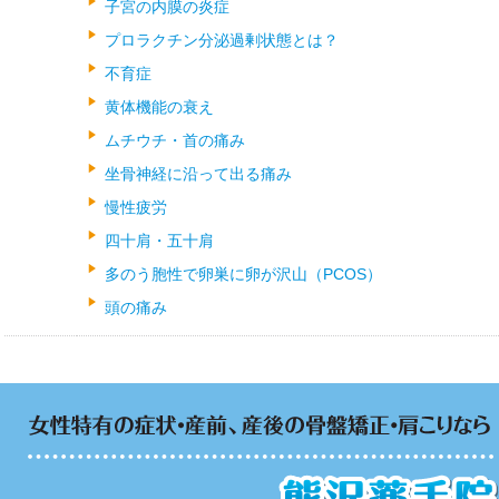
子宮の内膜の炎症
プロラクチン分泌過剰状態とは？
不育症
黄体機能の衰え
ムチウチ・首の痛み
坐骨神経に沿って出る痛み
慢性疲労
四十肩・五十肩
多のう胞性で卵巣に卵が沢山（PCOS）
頭の痛み