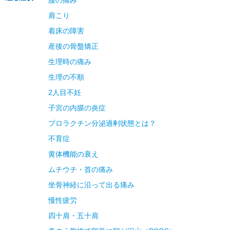
肩こり
着床の障害
産後の骨盤矯正
生理時の痛み
生理の不順
2人目不妊
子宮の内膜の炎症
プロラクチン分泌過剰状態とは？
不育症
黄体機能の衰え
ムチウチ・首の痛み
坐骨神経に沿って出る痛み
慢性疲労
四十肩・五十肩