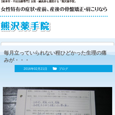
【岐阜市・不妊治療専門】女医・鍼灸師も通院する「熊沢薬手院」
毎月立っていられない程ひどかった生理の痛
みが・・・
2016年02月21日
ブログ