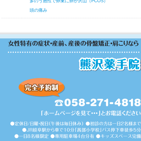
多のう胞性で卵巣に卵が沢山（PCOS）
頭の痛み