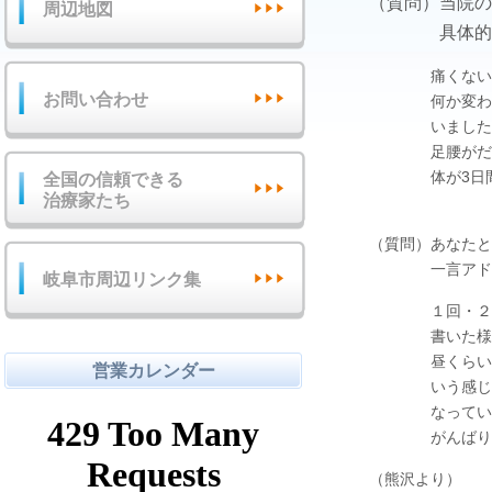
（質問）当院の
周辺地図
具体的にお
痛くないので 
お問い合わせ
何か変わったと
いました。通い
足腰がだるくて
体が3日間は
全国の信頼できる
治療家たち
（質問）あなたと
一言アドバ
岐阜市周辺リンク集
１回・２回で治
書いた様に今の
昼くらいから少
営業カレンダー
いう感じです。
なっている事
がんばりま
（熊沢より）