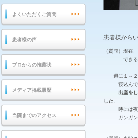
よくいただくご質問
患者様から
患者様の声
（質問）現在、
できるだけ
プロからの推薦状
週に１～２度
寝込んでし
メディア掲載履歴
出産をし
した
。
時には夜眠れ
当院までのアクセス
ガンガンとた