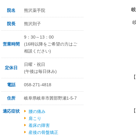
岐阜市の骨
院名
熊沢薬手院
岐阜市茜
院長
熊沢則子
JR岐阜
9：30～13：00
岐阜バス・
営業時間
(16時以降をご希望の方はご
相談ください)
TEL
日曜・祝日
定休日
(午後は毎日休み)
【診療時
電話
058-271-4818
午後
住所
岐阜県岐阜市茜部野瀬1-5-7
【休診
適応症状
腰の痛み
肩こり
着床の障害
水曜
産後の骨盤矯正