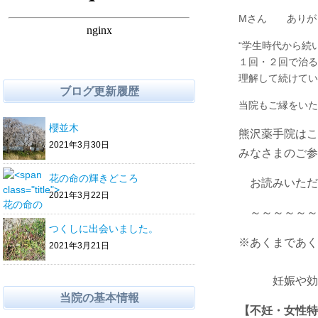
Mさん ありが
“学生時代から続
１回・２回で治る
理解して続けてい
ブログ更新履歴
当院もご縁をいた
櫻並木
熊沢薬手院はこ
2021年3月30日
みなさまのご参
花の命の輝きどころ
お読みいただ
2021年3月22日
～～～～～～
つくしに出会いました。
※あくまであく
2021年3月21日
妊娠や効果を
当院の基本情報
【不妊・女性