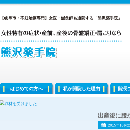
【岐阜市・不妊治療専門】女医・鍼灸師も通院する「熊沢薬手院」
はじめての方へ
私が開院した理由
院長
出産後に腰
2015年10月2