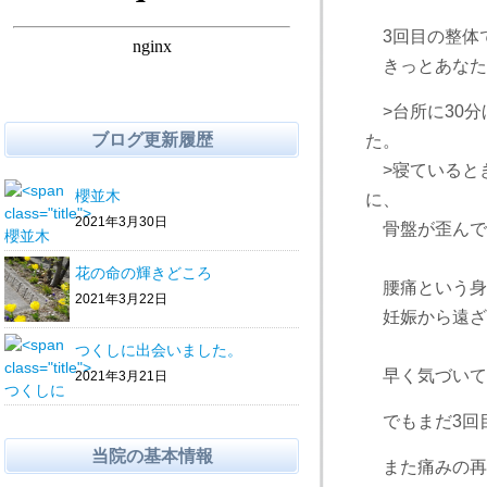
3回目の整体
きっとあなた
>台所に30分
ブログ更新履歴
た。
>寝ているとき
櫻並木
に、
2021年3月30日
骨盤が歪んで
花の命の輝きどころ
腰痛という身
2021年3月22日
妊娠から遠ざ
つくしに出会いました。
早く気づいて
2021年3月21日
でもまだ3回目
当院の基本情報
また痛みの再