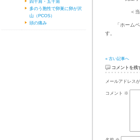
四十肩・五十肩
多のう胞性で卵巣に卵が沢
＜当日予約
山（PCOS）
頭の痛み
「ホームペー
す。
« 古い記事へ
コメントを残
メールアドレス
コメント
※
名前
※