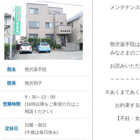
メンテナンス
熊沢薬手院は
みなさまのご
お読みいただ
院名
熊沢薬手院
～～～～～～
院長
熊沢則子
※あくまであく
9：30～13：00
営業時間
(16時以降をご希望の方はご
お約束するも
相談ください)
【不妊・女性
日曜・祝日
定休日
岐阜市の骨
(午後は毎日休み)