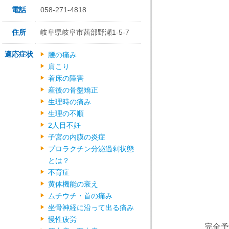
岐阜市茜
電話
058-271-4818
JR岐阜
住所
岐阜県岐阜市茜部野瀬1-5-7
岐阜バス
適応症状
腰の痛み
T
肩こり
着床の障害
産後の骨盤矯正
生理時の痛み
【診療時
生理の不順
2人目不妊
午後
子宮の内膜の炎症
プロラクチン分泌過剰状態
とは？
不育症
【休診
黄体機能の衰え
ムチウチ・首の痛み
坐骨神経に沿って出る痛み
慢性疲労
完全予