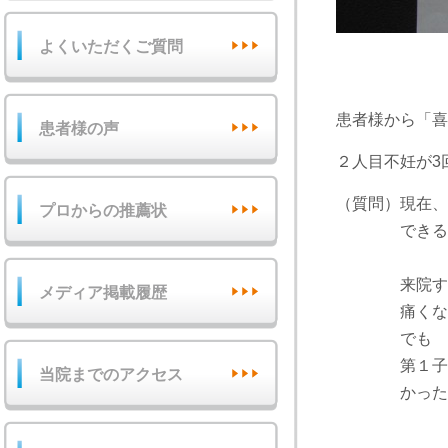
よくいただくご質問
患者様から「喜
患者様の声
２人目不妊が3
（質問）現在、
プロからの推薦状
できるだけ
来院する前は
メディア掲載履歴
痛くなったり
でも 時々
第１子を出産
当院までのアクセス
かったので、