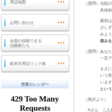
周辺地図
（質問）当院の
具体的にお
最初は正直い
お問い合わせ
少しずつ 少
みようとおも
全国の信頼できる
痛みを
治療家たち
（質問）あなた
一言アドバ
岐阜市周辺リンク集
まさに「継続
いう実感があ
います。そ
営業カレンダー
という う
（熊沢より）
Aさん 二人