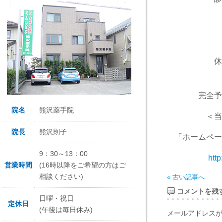
午後
休診日 
完全予
院名
熊沢薬手院
＜当日予約
院長
熊沢則子
「ホームペー
9：30～13：00
htt
営業時間
(16時以降をご希望の方はご
相談ください)
« 古い記事へ
コメントを残
日曜・祝日
定休日
(午後は毎日休み)
メールアドレス