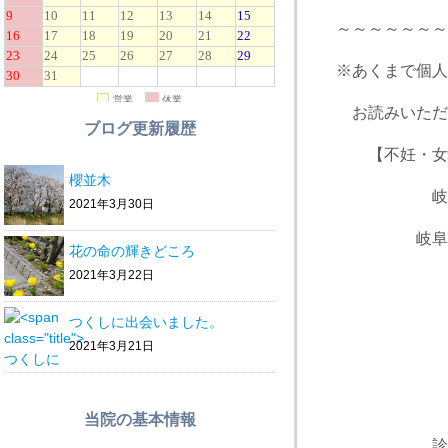
～～～～～～～
※あくまで個人
お読みいただ
ブログ更新履歴
【不妊・女性
櫻並木
岐阜市の骨
2021年3月30日
岐阜市茜
花の命の輝きどころ
2021年3月22日
JR岐阜
岐阜バス・
つくしに出会いました。
2021年3月21日
TEL（
当院の基本情報
診療時間