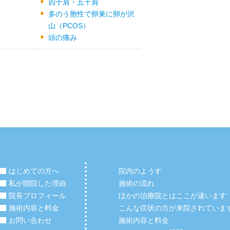
四十肩・五十肩
多のう胞性で卵巣に卵が沢
山（PCOS）
頭の痛み
はじめての方へ
院内のようす
私が開院した理由
施術の流れ
院長プロフィール
ほかの治療院とはここが違います
施術内容と料金
こんな症状の方が来院されていま
お問い合わせ
施術内容と料金