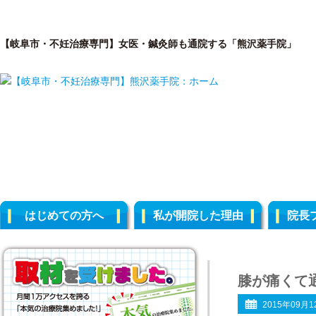
【岐阜市・不妊治療専門】女医・鍼灸師も通院する「熊沢薬手院」
はじめての方へ
私が開院した理由
院長
膝が痛くて
2015年09月1