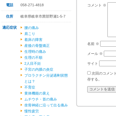
電話
058-271-4818
コメント
※
住所
岐阜県岐阜市茜部野瀬1-5-7
適応症状
腰の痛み
肩こり
着床の障害
名前
※
産後の骨盤矯正
生理時の痛み
メール
※
生理の不順
2人目不妊
サイト
子宮の内膜の炎症
次回のコメン
プロラクチン分泌過剰状態
存する。
とは？
不育症
黄体機能の衰え
ムチウチ・首の痛み
坐骨神経に沿って出る痛み
慢性疲労