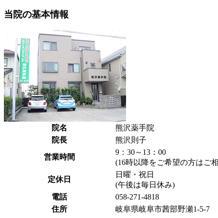
当院の基本情報
院名
熊沢薬手院
院長
熊沢則子
9：30～13：00
営業時間
(16時以降をご希望の方はご
日曜・祝日
定休日
(午後は毎日休み)
電話
058-271-4818
住所
岐阜県岐阜市茜部野瀬1-5-7