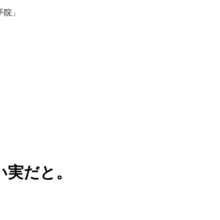
手院」
い実だと。