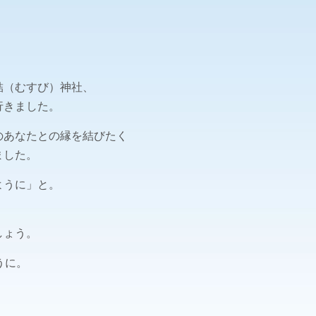
結（むすび）神社、
行きました。
のあなたとの縁を結びたく
ました。
ように」と。
しょう。
うに。