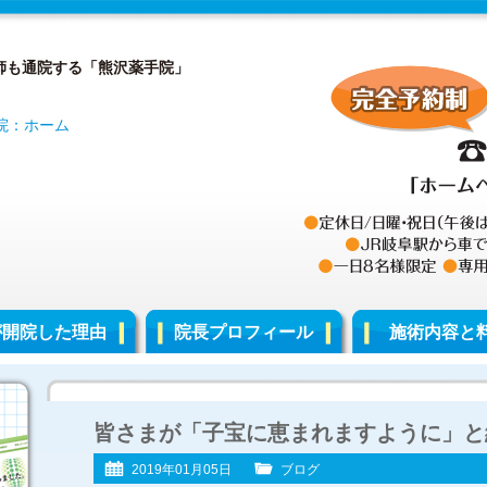
師も通院する「熊沢薬手院」
が開院した理由
院長プロフィール
施術内容と
皆さまが「子宝に恵まれますように」と
2019年01月05日
ブログ