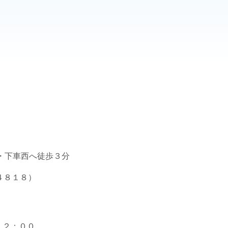
。
車西へ徒歩３分
１８）
２：００