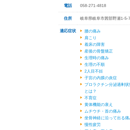
電話
058-271-4818
住所
岐阜県岐阜市茜部野瀬1-5-
適応症状
腰の痛み
肩こり
着床の障害
産後の骨盤矯正
生理時の痛み
生理の不順
2人目不妊
子宮の内膜の炎症
プロラクチン分泌過剰状
とは？
不育症
黄体機能の衰え
ムチウチ・首の痛み
坐骨神経に沿って出る痛
慢性疲労