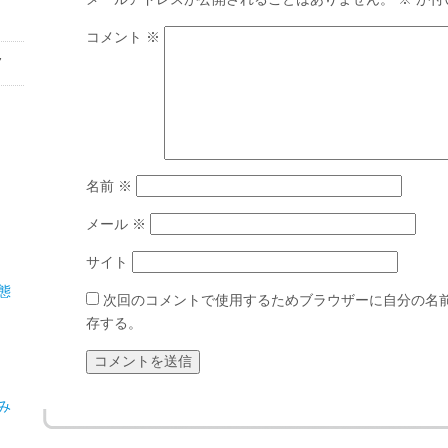
コメント
※
7
名前
※
メール
※
サイト
態
次回のコメントで使用するためブラウザーに自分の名
存する。
み