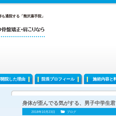
師も通院する「熊沢薬手院」
が開院した理由
院長プロフィール
施術内容と
身体が歪んでる気がする、男子中学生君
2018年10月23日
ブログ