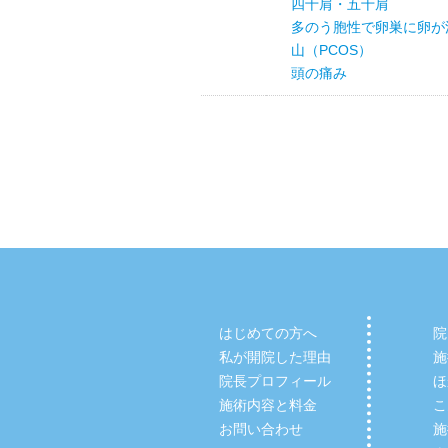
四十肩・五十肩
多のう胞性で卵巣に卵が
山（PCOS）
頭の痛み
はじめての方へ
院
私が開院した理由
施
院長プロフィール
ほ
施術内容と料金
こ
お問い合わせ
施