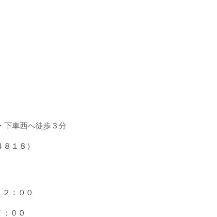
。
車西へ徒歩３分
１８）
２：００
００