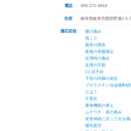
電話
058-271-4818
住所
岐阜県岐阜市茜部野瀬1-5-
適応症状
腰の痛み
肩こり
着床の障害
産後の骨盤矯正
生理時の痛み
生理の不順
2人目不妊
子宮の内膜の炎症
プロラクチン分泌過剰状
とは？
不育症
黄体機能の衰え
ムチウチ・首の痛み
坐骨神経に沿って出る痛
慢性疲労