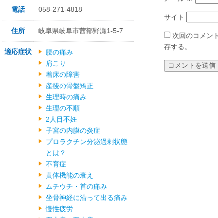
電話
058-271-4818
サイト
住所
岐阜県岐阜市茜部野瀬1-5-7
次回のコメン
存する。
適応症状
腰の痛み
肩こり
着床の障害
産後の骨盤矯正
生理時の痛み
生理の不順
2人目不妊
子宮の内膜の炎症
プロラクチン分泌過剰状態
とは？
不育症
黄体機能の衰え
ムチウチ・首の痛み
坐骨神経に沿って出る痛み
慢性疲労