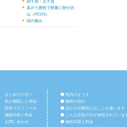
四十肩・五十肩
多のう胞性で卵巣に卵が沢
山（PCOS）
頭の痛み
はじめての方へ
院内のようす
私が開院した理由
施術の流れ
院長プロフィール
ほかの治療院とはここが違います
施術内容と料金
こんな症状の方が来院されていま
お問い合わせ
施術内容と料金