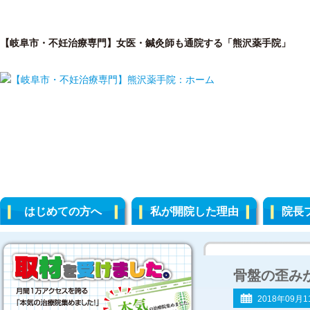
【岐阜市・不妊治療専門】女医・鍼灸師も通院する「熊沢薬手院」
はじめての方へ
私が開院した理由
院長
骨盤の歪み
2018年09月1