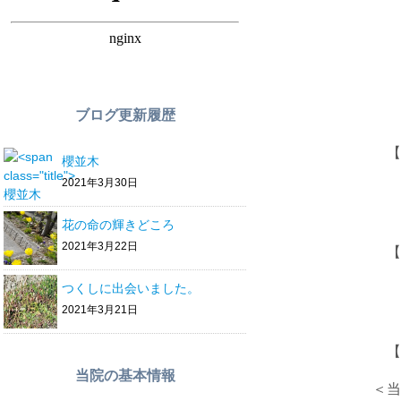
JR岐阜
岐阜バス
TEL（
ブログ更新履歴
【診療時
櫻並木
2021年3月30日
午後
花の命の輝きどころ
2021年3月22日
【休診
つくしに出会いました。
水曜
2021年3月21日
【完全
当院の基本情報
＜当日予約