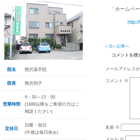
「ホームペー
http
« 古い記事へ
コメントを残
メールアドレス
院名
熊沢薬手院
コメント
※
院長
熊沢則子
9：30～13：00
営業時間
(16時以降をご希望の方はご
相談ください)
日曜・祝日
名前
※
定休日
(午後は毎日休み)
メール
※