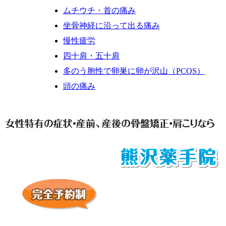
ムチウチ・首の痛み
坐骨神経に沿って出る痛み
慢性疲労
四十肩・五十肩
多のう胞性で卵巣に卵が沢山（PCOS）
頭の痛み