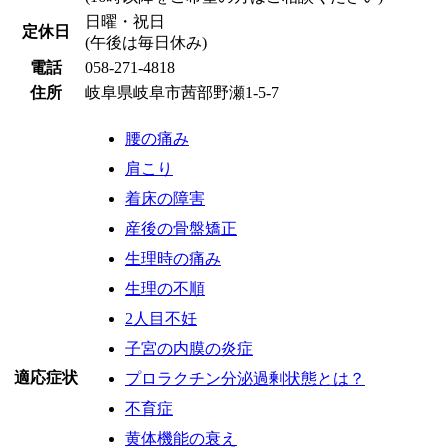
日曜・祝日
定休日
(午後は毎日休み)
電話
058-271-4818
住所
岐阜県岐阜市茜部野瀬1-5-7
腰の痛み
肩こり
着床の障害
産後の骨盤矯正
生理時の痛み
生理の不順
2人目不妊
子宮の内膜の炎症
適応症状
プロラクチン分泌過剰状態とは？
不育症
黄体機能の衰え