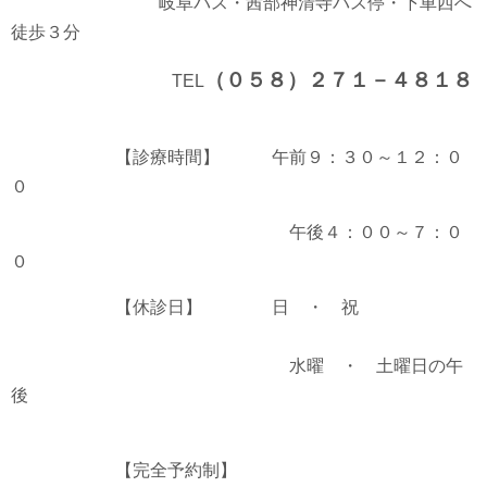
岐阜バス・茜部神清寺バス停・下車西へ
徒歩３分
（０５８）２７１－４８１８
TEL
【診療時間】 午前９：３０～１２：０
０
午後４：００～７：０
０
【休診日】 日 ・ 祝
水曜 ・ 土曜日の午
後
【完全予約制】