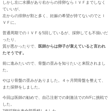
しかし左に水腫があり右からの排卵ならＩＶＦまでしなく
ていいが、
左からの排卵が割と多く、妊娠の希望が持てないのでとＩ
ＶＦに。
普通周期でのＩＶＦを5回しているが、採卵しても不揃いだ
ったり、
質が悪かったりで、
医師からは卵子が衰えていると言われ
たそうです。
前に進みたいので、骨盤の歪みを知りたいと来院されまし
た。
やはり骨盤の歪みがありました。４ヶ月間骨盤を整えて、
また採卵をしました。
今回は医師の勧めで、自己注射での刺激法でのIVFに挑戦で
した。
7個採卵出来全部受精しました。