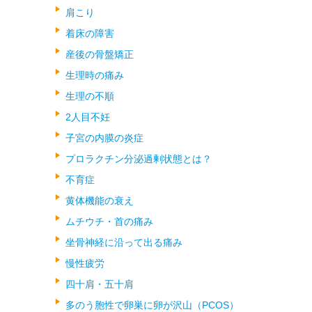
肩こり
着床の障害
産後の骨盤矯正
生理時の痛み
生理の不順
2人目不妊
子宮の内膜の炎症
プロラクチン分泌過剰状態とは？
不育症
黄体機能の衰え
ムチウチ・首の痛み
坐骨神経に沿って出る痛み
慢性疲労
四十肩・五十肩
多のう胞性で卵巣に卵が沢山（PCOS）