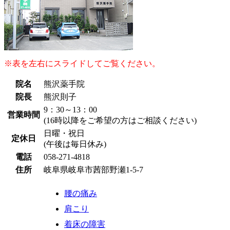
※表を左右にスライドしてご覧ください。
院名
熊沢薬手院
院長
熊沢則子
9：30～13：00
営業時間
(16時以降をご希望の方はご相談ください)
日曜・祝日
定休日
(午後は毎日休み)
電話
058-271-4818
住所
岐阜県岐阜市茜部野瀬1-5-7
腰の痛み
肩こり
着床の障害