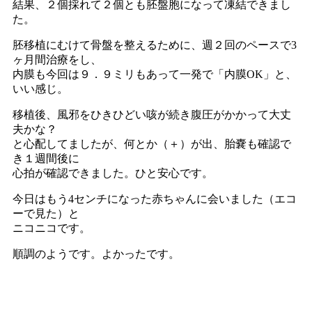
結果、２個採れて２個とも胚盤胞になって凍結できまし
た。
胚移植にむけて骨盤を整えるために、週２回のペースで3
ヶ月間治療をし、
内膜も今回は９．９ミリもあって一発で「内膜OK」と、
いい感じ。
移植後、風邪をひきひどい咳が続き腹圧がかかって大丈
夫かな？
と心配してましたが、何とか（＋）が出、胎嚢も確認で
き１週間後に
心拍が確認できました。ひと安心です。
今日はもう4センチになった赤ちゃんに会いました（エコ
ーで見た）と
ニコニコです。
順調のようです。よかったです。