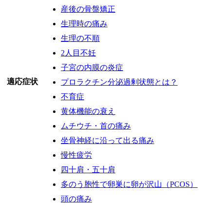
産後の骨盤矯正
生理時の痛み
生理の不順
2人目不妊
子宮の内膜の炎症
適応症状
プロラクチン分泌過剰状態とは？
不育症
黄体機能の衰え
ムチウチ・首の痛み
坐骨神経に沿って出る痛み
慢性疲労
四十肩・五十肩
多のう胞性で卵巣に卵が沢山（PCOS）
頭の痛み