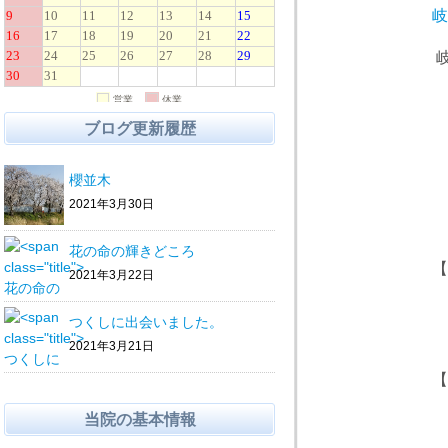
岐阜市の骨
岐阜市茜
JR岐阜
岐阜バス・
ブログ更新履歴
T
櫻並木
2021年3月30日
花の命の輝きどころ
【診療時
2021年3月22日
午後
つくしに出会いました。
2021年3月21日
【休診
当院の基本情報
水曜