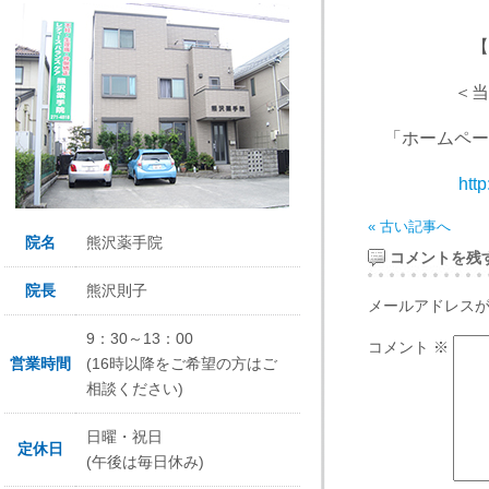
【完全
＜当日予約
「ホームペー
htt
« 古い記事へ
院名
熊沢薬手院
コメントを残
院長
熊沢則子
メールアドレス
9：30～13：00
コメント
※
営業時間
(16時以降をご希望の方はご
相談ください)
日曜・祝日
定休日
(午後は毎日休み)