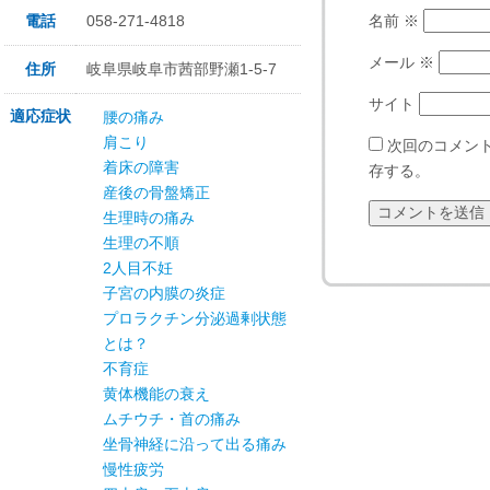
電話
058-271-4818
名前
※
メール
※
住所
岐阜県岐阜市茜部野瀬1-5-7
サイト
適応症状
腰の痛み
肩こり
次回のコメン
着床の障害
存する。
産後の骨盤矯正
生理時の痛み
生理の不順
2人目不妊
子宮の内膜の炎症
プロラクチン分泌過剰状態
とは？
不育症
黄体機能の衰え
ムチウチ・首の痛み
坐骨神経に沿って出る痛み
慢性疲労