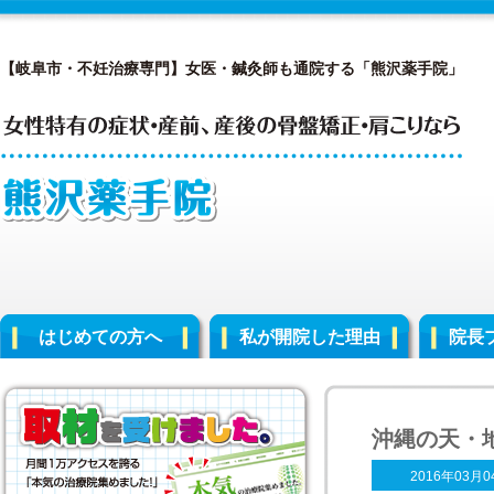
【岐阜市・不妊治療専門】女医・鍼灸師も通院する「熊沢薬手院」
はじめての方へ
私が開院した理由
院長
沖縄の天・
2016年03月0