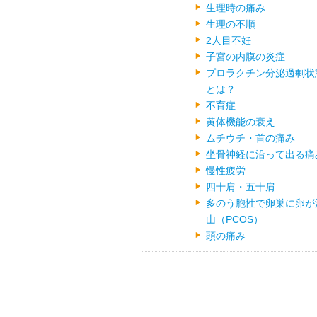
生理時の痛み
生理の不順
2人目不妊
子宮の内膜の炎症
プロラクチン分泌過剰状
とは？
不育症
黄体機能の衰え
ムチウチ・首の痛み
坐骨神経に沿って出る痛
慢性疲労
四十肩・五十肩
多のう胞性で卵巣に卵が
山（PCOS）
頭の痛み