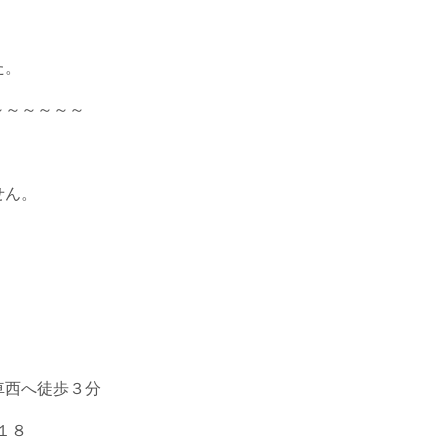
た。
～～～～～～
ん。
」
へ徒歩３分
１８