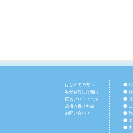
はじめての方へ
院
私が開院した理由
施
院長プロフィール
ほ
施術内容と料金
こ
お問い合わせ
施
よ
患