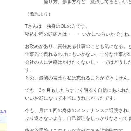
座り方、歩き方など 意識してるといいと
（熊沢より）
Tさんは 独身のOLの方です。
寝込む程の頭痛とは・・・ いかにつらいかですね
お勤めがあり、責任ある仕事のことも気になる。
仕事先で倒れるわけにもいかない、十分な仕事が
会社の人に迷惑はかけたくないし・・ではどうし
す。
との、最初の言葉を私は忘れることができません
でも 3ヶ月もしたらすごく明るく自信にあふれた
いいお顔になって本当にうれしかったです。
今も、月に１回の身体のメンテナンスに通院され
ぶり返さないよう、自己管理をしっかりなさって
熊沢薬手院はこのような症例のある治療院です。