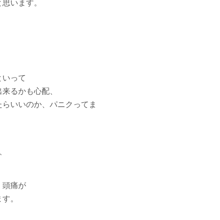
思います。
。
といって
出来るかも心配、
たらいいのか、パニクってま
。
、
、頭痛が
ます。