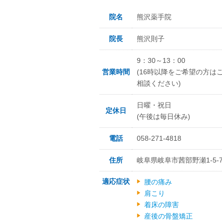
院名
熊沢薬手院
院長
熊沢則子
9：30～13：00
営業時間
(16時以降をご希望の方は
相談ください)
日曜・祝日
定休日
(午後は毎日休み)
電話
058-271-4818
住所
岐阜県岐阜市茜部野瀬1-5-
適応症状
腰の痛み
肩こり
着床の障害
産後の骨盤矯正