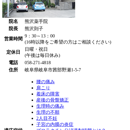
院名
熊沢薬手院
院長
熊沢則子
9：30～13：00
営業時間
(16時以降をご希望の方はご相談ください)
日曜・祝日
定休日
(午後は毎日休み)
電話
058-271-4818
住所
岐阜県岐阜市茜部野瀬1-5-7
腰の痛み
肩こり
着床の障害
産後の骨盤矯正
生理時の痛み
生理の不順
2人目不妊
子宮の内膜の炎症