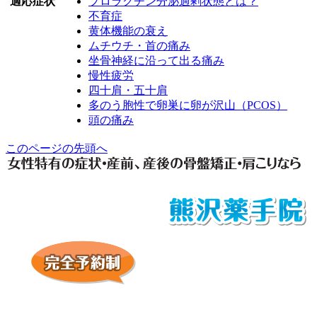
適応症状
プロラクチン分泌過剰状態とは？
不育症
黄体機能の衰え
ムチウチ・首の痛み
坐骨神経に沿って出る痛み
慢性疲労
四十肩・五十肩
多のう胞性で卵巣に卵が沢山（PCOS）
頭の痛み
このページの先頭へ