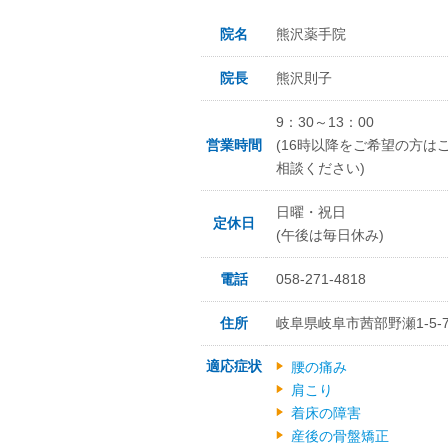
院名
熊沢薬手院
院長
熊沢則子
9：30～13：00
営業時間
(16時以降をご希望の方は
相談ください)
日曜・祝日
定休日
(午後は毎日休み)
電話
058-271-4818
住所
岐阜県岐阜市茜部野瀬1-5-
適応症状
腰の痛み
肩こり
着床の障害
産後の骨盤矯正