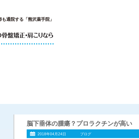
師も通院する「熊沢薬手院」
が開院した理由
院長プロフィール
施術内容と
脳下垂体の腫瘍？プロラクチンが高い
2018年04月24日
ブログ