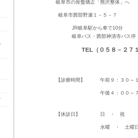
岐阜市の骨盤矯正「熊沢整体」へ
岐阜市茜部野瀬１－５－７
JR岐阜駅から車で10分
岐阜バス・茜部神清寺バス停・下
ご
TEL（０５８－２７
【診療時間】 午前９：３０～１
午後４：００～７：
7
【休診日】 日 ・ 祝
水曜 ・ 土曜日の