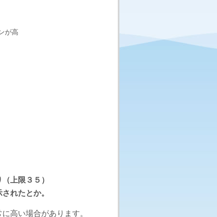
り（上限３５）
示されたとか。
に高い場合があります。