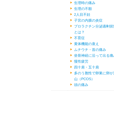
生理時の痛み
生理の不順
2人目不妊
子宮の内膜の炎症
プロラクチン分泌過剰状
とは？
不育症
黄体機能の衰え
ムチウチ・首の痛み
坐骨神経に沿って出る痛
慢性疲労
四十肩・五十肩
多のう胞性で卵巣に卵が
山（PCOS）
頭の痛み