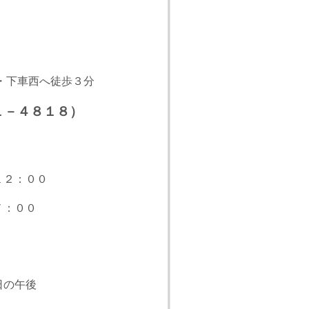
車西へ徒歩３分
１－４８１８）
２：００
００
午後