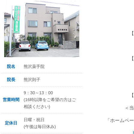
T
【診療時
午後
【休診
院名
熊沢薬手院
水曜
院長
熊沢則子
9：30～13：00
【完全
営業時間
(16時以降をご希望の方はご
相談ください)
＜当日予約
日曜・祝日
「ホームペー
定休日
(午後は毎日休み)