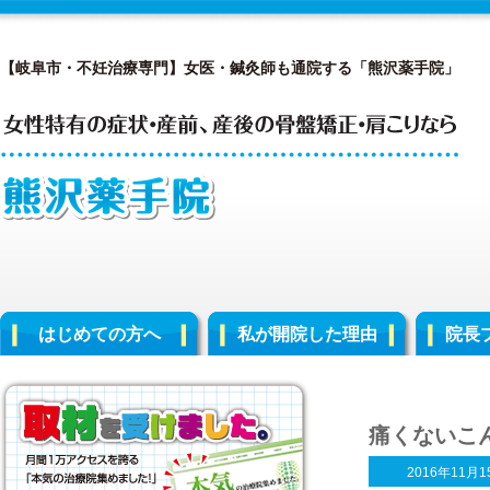
【岐阜市・不妊治療専門】女医・鍼灸師も通院する「熊沢薬手院」
はじめての方へ
私が開院した理由
院長
痛くないこ
2016年11月1