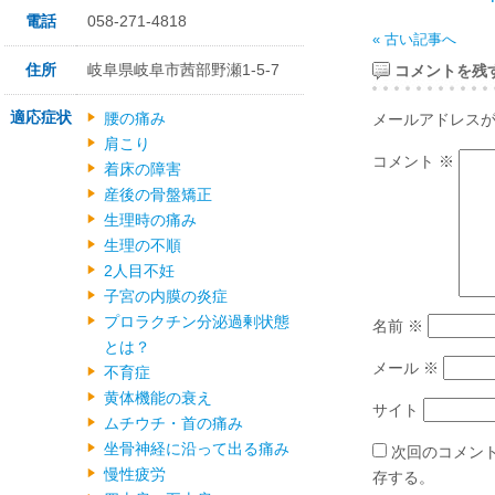
電話
058-271-4818
« 古い記事へ
住所
岐阜県岐阜市茜部野瀬1-5-7
コメントを残
適応症状
腰の痛み
メールアドレス
肩こり
コメント
※
着床の障害
産後の骨盤矯正
生理時の痛み
生理の不順
2人目不妊
子宮の内膜の炎症
プロラクチン分泌過剰状態
名前
※
とは？
メール
※
不育症
黄体機能の衰え
サイト
ムチウチ・首の痛み
坐骨神経に沿って出る痛み
次回のコメン
慢性疲労
存する。