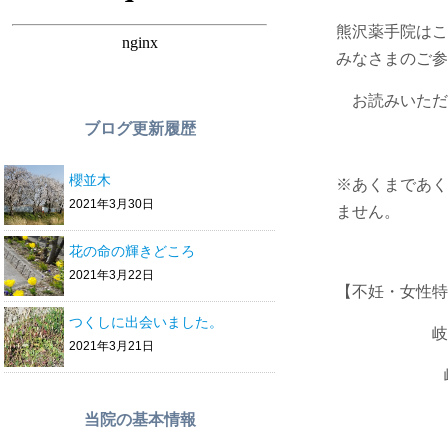
熊沢薬手院はこ
みなさまのご参
お読みいただ
ブログ更新履歴
櫻並木
※あくまであく
2021年3月30日
ません。
花の命の輝きどころ
2021年3月22日
【不妊・女性
つくしに出会いました。
岐阜市の骨
2021年3月21日
岐阜市茜
JR岐阜
当院の基本情報
岐阜バス・