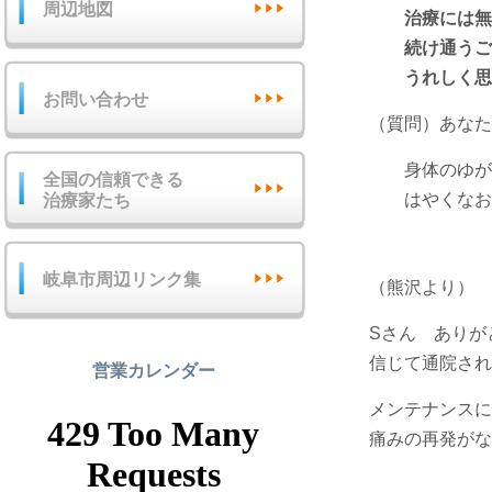
周辺地図
治療には無
続け通うごと
うれしく思っ
お問い合わせ
（質問）あなた
身体のゆがみ
全国の信頼できる
はやくなおす
治療家たち
岐阜市周辺リンク集
（熊沢より）
Sさん ありが
信じて通院され
営業カレンダー
メンテナンスに
痛みの再発がな