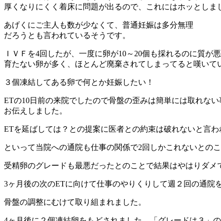
厚くなりにくく着床に問題が出るので、これにはホッとしま
あげくにご主人も数が少なくて、普通妊娠は多分無理
だろうとも言われているそうです。
ＩＶＦを4回したが、一度に卵が10～20個も採れるのに質が
育たない卵が多く、ほとんど廃棄されてしまってると嘆いて
３個凍結してある卵で何とか妊娠したい！
ETの10日前の来院でしたので骨盤の歪みは簡単には取れない
お伝えしました。
ETを延ばしては？との提案に医者との約束は破れないと言わ
といって当院への通院も仕事の関係で2回しかこれないとの
受精卵のグレードも最悪だったとのことで結果はやはりダメ
3ヶ月後の次のETに向けて仕事のやりくりして週２回の通院
骨盤の調整にむけて取り組まれました。
4ヶ月後に２個凍結卵をもどされました。「グレードは３」