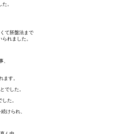
した。
悪くて胚盤法まで
いられました。
事、
れます。
ことでした。
でした。
を続けられ、
の真ん中。